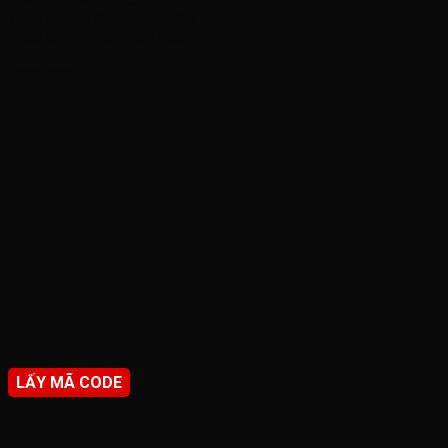
Thiết kế nhà đẹp Thanh Khê
Thiết kế nhà đẹp Hoà Xuân
Facebook
LẤY MÃ CODE