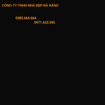
CÔNG TY TNHH NHÀ ĐẸP ĐÀ NẴNG
Văn Phòng:
310 Bắc Sơn, Đà Nẵng
Hotline:
0383.664.664
Chuyên Gia Tư vấn:
0971.633.595
Email:
nhadepdanangcompany@gmail.com
Website:
www.thietkenhadepdanang.com
Cộng đồng thiết kế:
https://zalo.me/g/cjxtxl634
Mã số thuế:
0402155589
DỊCH VỤ THIẾT KẾ NHÀ
Thiết kế nhà đà nẵng
Thiết kế nhà tại đà nẵng
Công ty thiết kế nhà
Thiết kế nhà phố đà nẵng
Đơn giá thiết kế nhà phố
Thiết kế nhà đẹp Sơn Trà
Thiết kế nhà đẹp Liên Chiểu
Thiết kế nhà đẹp Hải Châu
Thiết kế nhà đẹp Ngũ Hành Sơn
Thiết kế nhà đẹp Cẩm Lệ