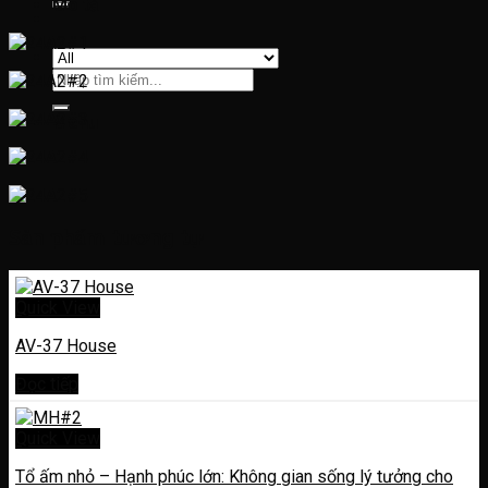
Mô tả
Tìm
kiếm:
Menu
Sản phẩm tương tự
Quick View
AV-37 House
Đọc tiếp
Quick View
Tổ ấm nhỏ – Hạnh phúc lớn: Không gian sống lý tưởng cho