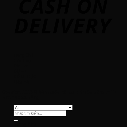
Trang Chủ
Giới Thiệu
Dịch vụ
DỰ ÁN
KIẾN THỨC
Liên Hệ
Copyright 2026 ©
Bản quyền nội dung thuộc Công ty TNHH
Nhà Đẹp Đà Nẵng
Tìm
kiếm:
Trang Chủ