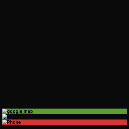
Giới Thiệu
Dịch vụ
Tư vấn – Thiết kế
Đào tạo thiết kế quy trình SketchUp
Thi công nhà Modun thông minh
Thi công nhà trọn gói
DỰ ÁN
Nhà cấp 4
Nhà 2 tầng
Nhà 3 tầng
Nhà 4 tầng
Nhà vườn
Căn hộ dịch vụ
KIẾN THỨC
Kiến thức xây nhà
Kiến thức SketchUp
Liên Hệ
0383 664 664