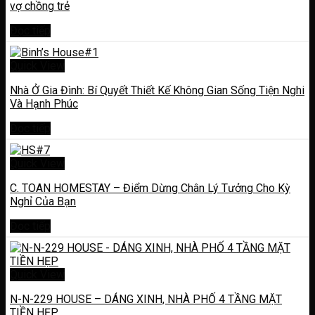
vợ chồng trẻ
Đọc tiếp
Quick View
Nhà Ở Gia Đình: Bí Quyết Thiết Kế Không Gian Sống Tiện Nghi
Và Hạnh Phúc
Đọc tiếp
Quick View
C. TOAN HOMESTAY – Điểm Dừng Chân Lý Tưởng Cho Kỳ
Nghỉ Của Bạn
Đọc tiếp
Quick View
N-N-229 HOUSE – DÁNG XINH, NHÀ PHỐ 4 TẦNG MẶT
TIỀN HẸP